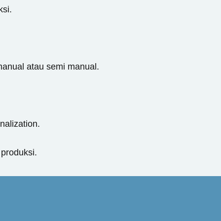
si.
manual atau semi manual.
alization.
produksi.