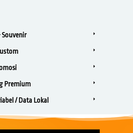
& Souvenir
 Custom
romosi
ng Premium
abel / Data Lokal