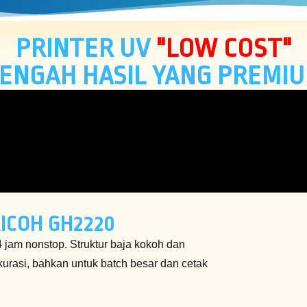
PRINTER UV
"LOW COST"
ENGAH HASIL YANG PREMI
ICOH GH2220
4 jam nonstop. Struktur baja kokoh dan
kurasi, bahkan untuk batch besar dan cetak