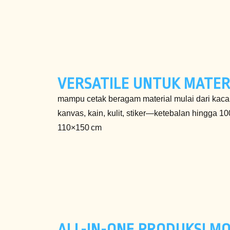
VERSATILE UNTUK MATERI
mampu cetak beragam material mulai dari kaca
kanvas, kain, kulit, stiker—ketebalan hingga 10
110×150 cm
ALL-IN-ONE PRODUKSI M