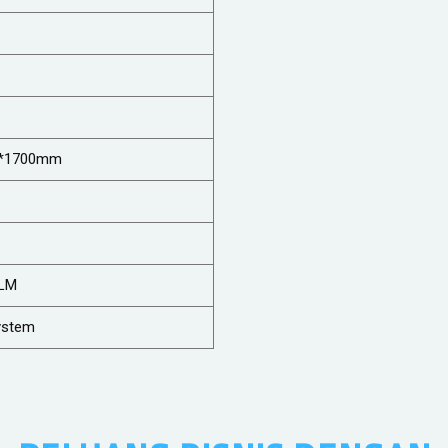
*1700mm
LM
ystem