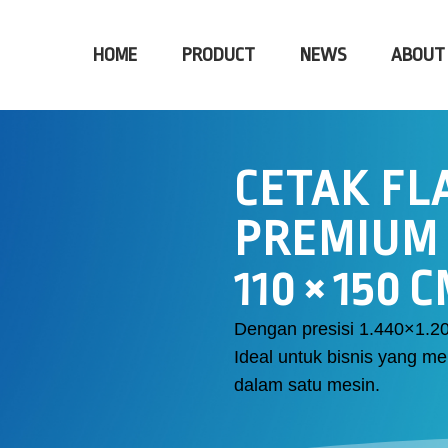
HOME
PRODUCT
NEWS
ABOUT
CETAK FL
PREMIUM
110 × 150 
Dengan presisi 1.440×1.20
Ideal untuk bisnis yang mem
dalam satu mesin.