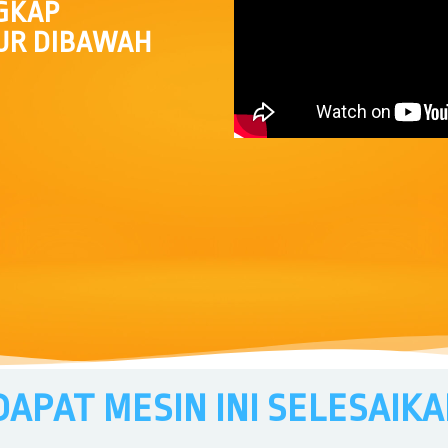
NGKAP
UR DIBAWAH
APAT MESIN INI SELESAIKAN