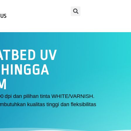
 US
ATBED UV
 HINGGA
CM
0 dpi dan pilihan tinta WHITE/VARNISH.
butuhkan kualitas tinggi dan fleksibilitas