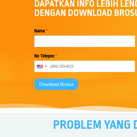
DAPATKAN INFO LEBIH LE
DENGAN DOWNLOAD BROS
Nama
*
No Telepon
*
Download Brosur
PROBLEM YANG D