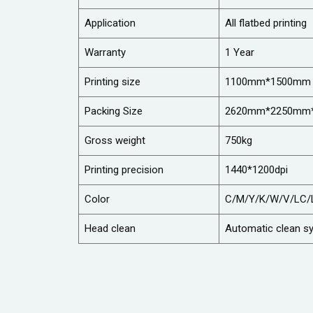
Application
All flatbed printing
Warranty
1 Year
Printing size
1100mm*1500mm
Packing Size
2620mm*2250mm
Gross weight
750kg
Printing precision
1440*1200dpi
Color
C/M/Y/K/W/V/LC/
Head clean
Automatic clean s