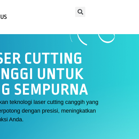
 US
SER CUTTING
TINGGI UNTUK
NG SEMPURNA
n teknologi laser cutting canggih yang
terpotong dengan presisi, meningkatkan
uksi Anda.